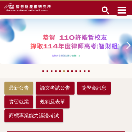
跳
到
主
要
內
容
區
最新公告
論文考試公告
獎學金訊息
實習就業
規範及表單
商標專業能力認證考試