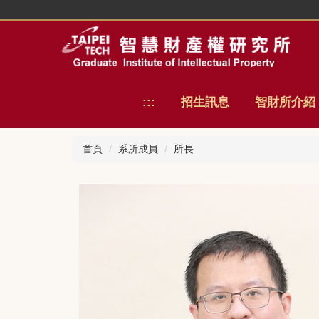
跳
到
主
要
內
容
區
:::
招生訊息
智財所介紹
首頁
系所成員
所長