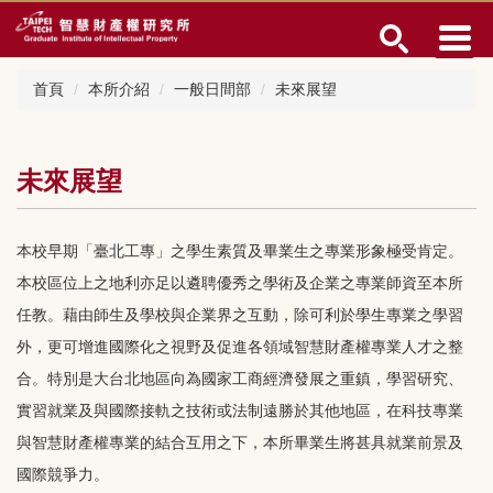
跳
到
主
要
首頁
本所介紹
一般日間部
未來展望
內
容
區
未來展望
本校早期「臺北工專」之學生素質及畢業生之專業形象極受肯定。
本校區位上之地利亦足以遴聘優秀之學術及企業之專業師資至本所
任教。藉由師生及學校與企業界之互動，除可利於學生專業之學習
外，更可增進國際化之視野及促進各領域智慧財產權專業人才之整
合。特別是大台北地區向為國家工商經濟發展之重鎮，學習研究、
實習就業及與國際接軌之技術或法制遠勝於其他地區，在科技專業
與智慧財產權專業的結合互用之下，本所畢業生將甚具就業前景及
國際競爭力。