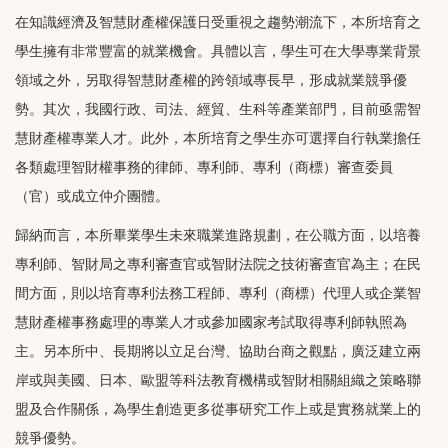
在知識經濟及智慧財產權保護日受重視之趨勢潮流下，本所培育之
學生擁有非常豐富的就業機會。具體以言，學生可在大學專業背景
領域之外，另取得智慧財產權的跨領域專長早，形成就業競爭優
勢。其次，我國行政、司法、經貿、生科等產業部門，目前亟需智
慧財產權專業人才。此外，本所培育之學生亦可選擇自行執業擔任
各類處理智財權事務的律師、專利師、專利（商標）審查委員
（官）或成立仲介團體。
歸納而言，本所畢業學生未來職業進路規劃，在公職方面，以培養
專利師、智財局之專利審查官或智財法院之技術審查官為主；在民
間方面，則以培育專利法務工程師、專利（商標）代理人或企業智
慧財產權事務處理的專業人才或參加國家考試取得專利師執照為
主。另本所中、長期將以立足台灣、協助台商之觀點，廣泛建立兩
岸或與美國、日本、歐盟等科法教育機構或智財相關組織之策略聯
盟及合作關係，為學生創造更多從事研究工作上或是實務就業上的
競爭優勢。